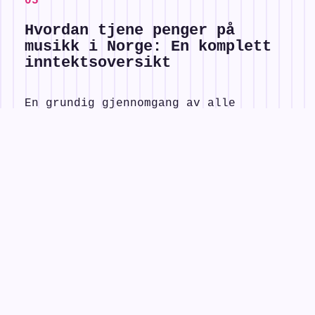
0
5
Hvordan tjene penger på
musikk i Norge: En komplett
inntektsoversikt
En grundig gjennomgang av alle
viktige inntektskilder for norske
musikere – fra strømming og konserter
til synk, undervisning, stipender og
merchandise.
0
6
Hjemmestudio på et budsjett:
Komplett guide til ditt
første lydstudio