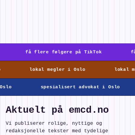
få flere følgere på TikTok
få f
lokal megler i Oslo
lokal meg
lo
spesialisert advokat i Oslo
Aktuelt på
emcd.no
Vi publiserer rolige, nyttige og
redaksjonelle tekster med tydelige