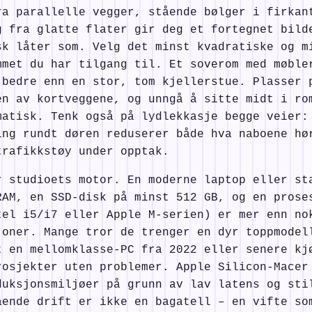
ra parallelle vegger, stående bølger i firkan
g fra glatte flater gir deg et fortegnet bild
sk låter som. Velg det minst kvadratiske og m
mmet du har tilgang til. Et soverom med møble
 bedre enn en stor, tom kjellerstue. Plasser 
én av kortveggene, og unngå å sitte midt i ro
matisk. Tenk også på lydlekkasje begge veier:
ing rundt døren reduserer både hva naboene hø
trafikkstøy under opptak.
r studioets motor. En moderne laptop eller st
RAM, en SSD-disk på minst 512 GB, og en prose
tel i5/i7 eller Apple M-serien) er mer enn no
joner. Mange tror de trenger en dyr toppmodel
t en mellomklasse-PC fra 2022 eller senere kj
rosjekter uten problemer. Apple Silicon-Macer
duksjonsmiljøer på grunn av lav latens og sti
ående drift er ikke en bagatell – en vifte so