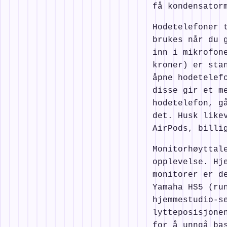
få kondensator
Hodetelefoner 
brukes når du 
inn i mikrofon
kroner) er sta
åpne hodetelef
disse gir et m
hodetelefon, g
det. Husk like
AirPods, billi
Monitorhøyttal
opplevelse. Hj
monitorer er d
Yamaha HS5 (ru
hjemmestudio-s
lytteposisjone
for å unngå ba