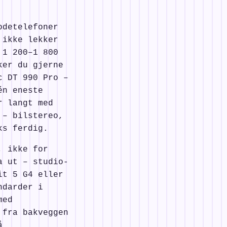
odetelefoner
 ikke lekker
 1 200–1 800
ker du gjerne
c DT 990 Pro –
én eneste
r langt med
 – bilstereo,
ks ferdig.
, ikke for
a ut – studio-
it 5 G4 eller
ndarder i
med
 fra bakveggen
å