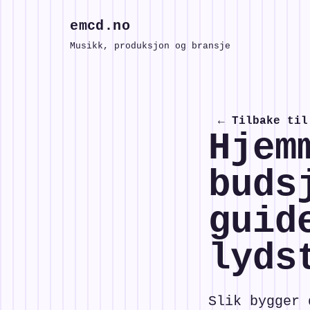
emcd.no
Musikk, produksjon og bransje
← Tilbake til
Hjem
buds
guid
lyds
Slik bygger 