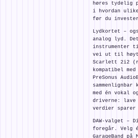
høres tydelig 
i hvordan ulik
før du investe
Lydkortet – og
analog lyd. De
instrumenter t
vei ut til høy
Scarlett 2i2 (
kompatibel med
PreSonus Audio
sammenlignbar 
med én vokal o
driverne: lave
verdier sparer
DAW-valget – D
foregår. Velg 
GarageBand på 