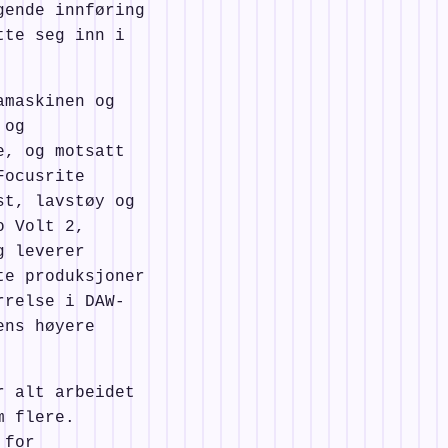
gende innføring
tte seg inn i
amaskinen og
 og
e, og motsatt
Focusrite
st, lavstøy og
o Volt 2,
g leverer
te produksjoner
rrelse i DAW-
ens høyere
r alt arbeidet
m flere.
 for