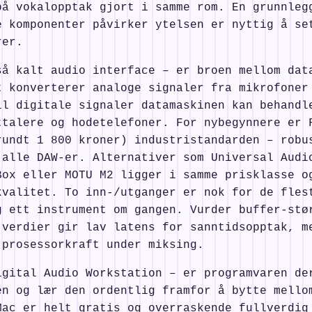
på vokalopptak gjort i samme rom. En grunnleg
e komponenter påvirker ytelsen er nyttig å se
rer.
så kalt audio interface – er broen mellom dat
t konverterer analoge signaler fra mikrofoner
il digitale signaler datamaskinen kan behandl
ttalere og hodetelefoner. For nybegynnere er 
rundt 1 800 kroner) industristandarden – robu
 alle DAW-er. Alternativer som Universal Audi
Box eller MOTU M2 ligger i samme prisklasse o
kvalitet. To inn-/utganger er nok for de fles
g ett instrument om gangen. Vurder buffer-stø
 verdier gir lav latens for sanntidsopptak, m
 prosessorkraft under miksing.
igital Audio Workstation – er programvaren de
én og lær den ordentlig framfor å bytte mello
Mac er helt gratis og overraskende fullverdig