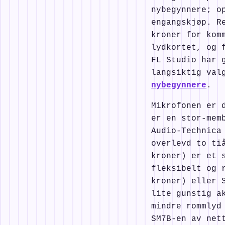
nybegynnere; o
engangskjøp. R
kroner for kom
lydkortet, og 
FL Studio har 
langsiktig val
nybegynnere
.
Mikrofonen er 
er en stor-mem
Audio-Technica
overlevd to ti
kroner) er et 
fleksibelt og 
kroner) eller 
lite gunstig a
mindre rommlyd
SM7B-en av net