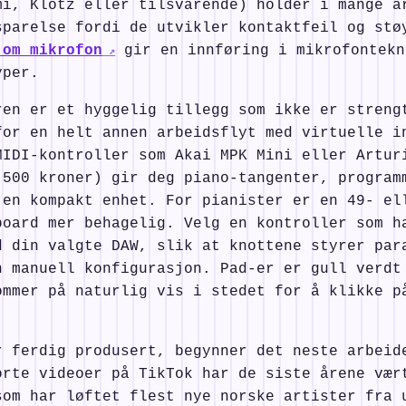
mi, Klotz eller tilsvarende) holder i mange å
sparelse fordi de utvikler kontaktfeil og stø
 om mikrofon
gir en innføring i mikrofontekn
yper.
ren er et hyggelig tillegg som ikke er streng
for en helt annen arbeidsflyt med virtuelle i
MIDI-kontroller som Akai MPK Mini eller Artur
 500 kroner) gir deg piano-tangenter, program
 en kompakt enhet. For pianister er en 49- el
board mer behagelig. Velg en kontroller som h
d din valgte DAW, slik at knottene styrer par
n manuell konfigurasjon. Pad-er er gull verdt
ommer på naturlig vis i stedet for å klikke p
r ferdig produsert, begynner det neste arbeid
orte videoer på TikTok har de siste årene vær
som har løftet flest nye norske artister fra 