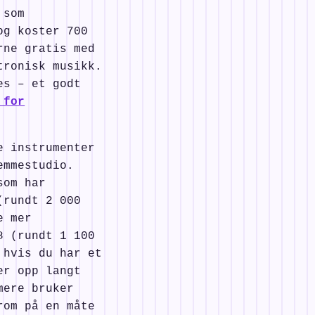
 som
og koster 700
rne gratis med
tronisk musikk.
es – et godt
 for
e instrumenter
emmestudio.
som har
(rundt 2 000
e mer
8 (rundt 1 100
 hvis du har et
er opp langt
mere bruker
rom på en måte