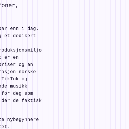
foner,
bar enn i dag.
g et dedikert
i
roduksjonsmiljø
t er en
priser og en
rasjon norske
 TikTok og
nde musikk
 for deg som
 der de faktisk
te nybegynnere
tet.