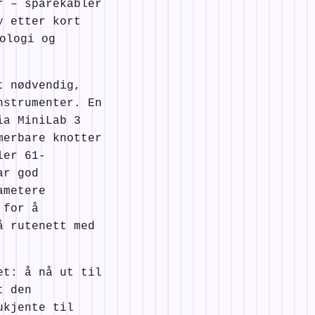
r – sparekabler
y etter kort
ologi og
t nødvendig,
nstrumenter. En
ia MiniLab 3
merbare knotter
ler 61-
ar god
ametere
 for å
å rutenett med
et: å nå ut til
t den
ukjente til