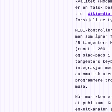
kvalitet (Moga
er en falsk be
tid.
Wikipedia
forskjellige t
MIDI-kontrolle
men som åpner 
25-tangenters 
(rundt 1 200–1
og slag-pads i
tangenters key
integrasjon me
automatisk ute
programmere tr
musa.
Når musikken e
et publikum. K
enkeltkanalen 