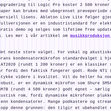
ppgradering til Logic Pro koster 2 500 kroner
eaper kan brukes med ubegrenset prøveperiode 
mersiell lisens. Ableton Live Lite følger gje
fullversjonen er en industristandard for elek
gratis demo og selges som lifetime free updat
g. Les mer i vår artikkel om
musikkproduksjon
det neste store valget. For vokal og akustisk
brans kondensatormikrofon standardvalget i hj
 AT2020 (rundt 1 200 kroner) er en klassiker 
år fordi den faktisk fungerer godt. Rode NT1 
stykke videre i kvalitet. Vil du heller ha no
robust, er en dynamisk mikrofon som Shure SM5
SM7B (rundt 4 500 kroner) godt egnet – særlig
kustisk rom, fordi dynamiske mikrofoner plukk
 enn kondensatorer. Mange podkastere og strea
topp denne grunnen: den tilgir et ubehandlet 