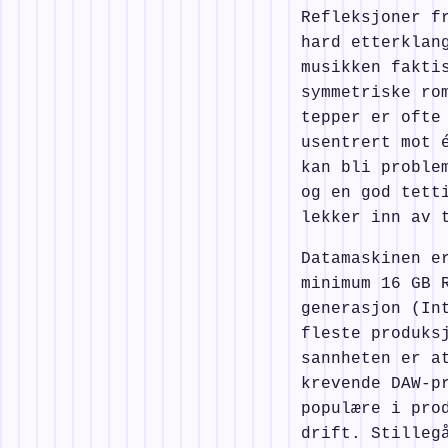
Refleksjoner f
hard etterklan
musikken fakti
symmetriske ro
tepper er ofte
usentrert mot 
kan bli proble
og en god tett
lekker inn av 
Datamaskinen e
minimum 16 GB 
generasjon (In
fleste produks
sannheten er a
krevende DAW-p
populære i pro
drift. Stilleg