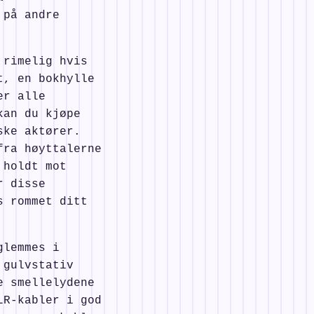
 på andre
 rimelig hvis
t, en bokhylle
er alle
kan du kjøpe
ske aktører.
fra høyttalerne
 holdt mot
r disse
s rommet ditt
glemmes i
 gulvstativ
e smellelydene
LR-kabler i god