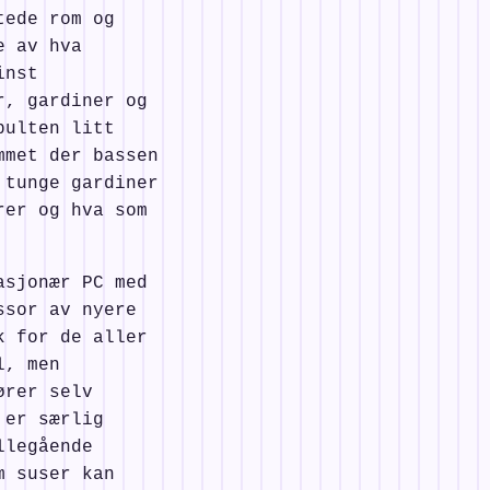
tede rom og
e av hva
inst
r, gardiner og
pulten litt
mmet der bassen
 tunge gardiner
rer og hva som
asjonær PC med
ssor av nyere
k for de aller
l, men
ører selv
 er særlig
llegående
m suser kan