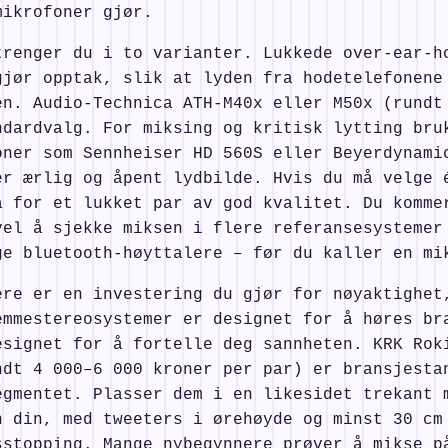
mikrofoner gjør.
trenger du i to varianter. Lukkede over-ear-h
gjør opptak, slik at lyden fra hodetelefonene
en. Audio-Technica ATH-M40x eller M50x (rundt
ndardvalg. For miksing og kritisk lytting bru
oner som Sennheiser HD 560S eller Beyerdynami
er ærlig og åpent lydbilde. Hvis du må velge 
å for et lukket par av god kvalitet. Du komme
vel å sjekke miksen i flere referansesystemer
ge bluetooth-høyttalere – før du kaller en mi
ere er en investering du gjør for nøyaktighet
emmestereosystemer er designet for å høres br
esignet for å fortelle deg sannheten. KRK Rok
ndt 4 000–6 000 kroner per par) er bransjesta
egmentet. Plasser dem i en likesidet trekant 
n din, med tweeters i ørehøyde og minst 30 cm
sstopping. Mange nybegynnere prøver å mikse p