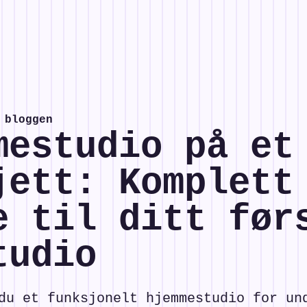
 bloggen
mestudio på et
jett: Komplett
e til ditt før
tudio
du et funksjonelt hjemmestudio for un