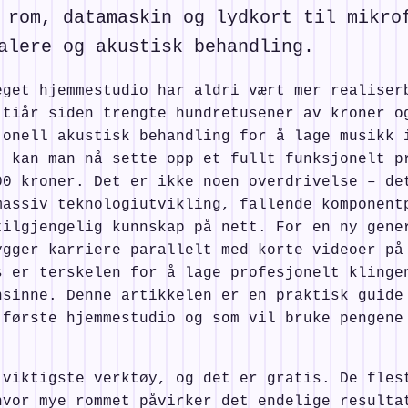
 rom, datamaskin og lydkort til mikro
alere og akustisk behandling.
eget hjemmestudio har aldri vært mer realiser
 tiår siden trengte hundretusener av kroner o
jonell akustisk behandling for å lage musikk 
, kan man nå sette opp et fullt funksjonelt p
00 kroner. Det er ikke noen overdrivelse – de
massiv teknologiutvikling, fallende komponent
tilgjengelig kunnskap på nett. For en ny gene
ygger karriere parallelt med korte videoer på
s er terskelen for å lage profesjonelt klinge
nsinne. Denne artikkelen er en praktisk guide
 første hjemmestudio og som vil bruke pengene
.
 viktigste verktøy, og det er gratis. De fles
hvor mye rommet påvirker det endelige resulta