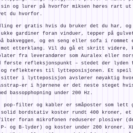
 sin og lurer på hvorfor miksen høres rart ut
vet du hvorfor.
dling er gratis hvis du bruker det du har, og
jukke gardiner foran vinduer, tepper på gulve
på bakveggen, og en seng eller sofa i rommet 
 mot etterklang. Vil du gå et skritt videre, 
plater fra leverandører som Auralex eller nor
d første refleksjonspunkt – stedet der lyden 
 og reflekteres til lytteposisjonen. Et speil
 sitter i lytteposisjon avslører nøyaktig hvo
asstrap-er i hjørnene er det neste steget hvi
med bassopphopning under 200 Hz.
, pop-filter og kabler er småposter som lett 
 solid bordstativ koster rundt 400 kroner, et
filter foran mikrofonen reduserer plosiver (d
 P- og B-lyder) og koster under 200 kroner. X